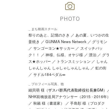
PHOTO
_ まち映画スチール
祭りのあと、記憶のさき ／ あの夏、いつかの
姜焼き ／ GUNMA News Network ／ グリモン
／ サンゴーヨン★サッカー ／ スイッチバッ
ク！！ ／ 神様、仏様、オヤジ様 ／ 漂泊 ／ グ
ス★ホッパー ／ トランスミッション ／ しゃん
しゃんしゃん しゃしゃしゃんしゃん ／ 虹の街
／ サドル184ペダル∞
_ プロフィール写真、他
細貝萌 様（
ザスパ群馬代表取締役社長兼GM
）
NHK前橋放送局アナウンサー（2015 - 2016年
／
秋籟
様（書道家） ／ 手島彰 様（プロダク