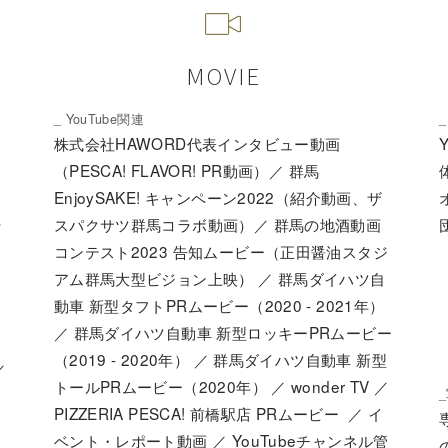
MOVIE
_ YouTube関連
_
生
株式会社HAWORD代表インタビュー動画
（PESCA! FLAVOR! PR動画）／ 群馬
EnjoySAKE! キャンペーン2022（紹介動画、ザ
ラ
スパクサツ群馬コラボ動画）／ 群馬の地酒動画
コンテスト2023 告知ムービー（正田醤油スタジ
アム群馬大型ビジョン上映） ／ 群馬ダイハツ自
動車 新型タフトPRムービー（2020 - 2021年）
／ 群馬ダイハツ自動車 新型ロッキーPRムービー
（2019 - 2020年） ／ 群馬ダイハツ自動車 新型
／
トールPRムービー（2020年） ／ wonder TV ／
）
PIZZERIA PESCA! 前橋駅店 PRムービー ／ イ
ベント・レポート動画 ／ YouTubeチャンネル管