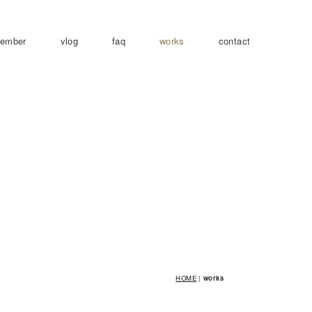
ember
vlog
faq
works
contact
HOME
|
works