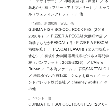
ト・デザイナー） ／ 神谷美里 様（声優） ／ 木
暮あかり 様（フリー・アナウンサー） ／ カッ
ル（ウェディング）フォト ／ 他
_ 印刷物、新聞広告、Web、他
GUNMA HIGH SCHOOL ROCK FES（2016 -
2026年） ／ PIZZERIA PESCA! 六供町本店 ／
前橋まちなかPESCA!（旧：PIZZERIA PESCA!
前橋駅店）／ PESCA! FLAVOR!（楽天市場店
含む）／ 有坂中央学園 群馬法科ビジネス専門
校（パンフレット：2025-2026） ／ L’Atelier
Ruban ／ 日本海ファーム ／ 群馬SAKETSUG
／ 群馬ダイハツ自動車「ぐんまを遊べ」／ サ
ンドパレット株式会社 ／ chimney works ／ そ
の他
_ イベント、他
GUNMA HIGH SCHOOL ROCK FES（2016 -